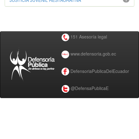
JUSTICIA JUVENIL RESTAURATIVA
151 Asesoría legal
www.defensoria.gob.ec
DefensoriaPublicaDelEcuador
@DefensaPublicaE