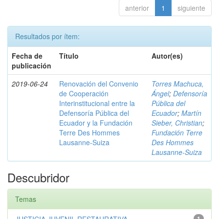
anterior
1
siguiente
Resultados por ítem:
Fecha de
Título
Autor(es)
publicación
2019-06-24
Renovación del Convenio
Torres Machuca,
de Cooperación
Ángel
;
Defensoría
Interinstitucional entre la
Pública del
Defensoría Pública del
Ecuador
;
Martín
Ecuador y la Fundación
Sieber, Christian
;
Terre Des Hommes
Fundación Terre
Lausanne-Suiza
Des Hommes
Lausanne-Suiza
Descubridor
Temas
1