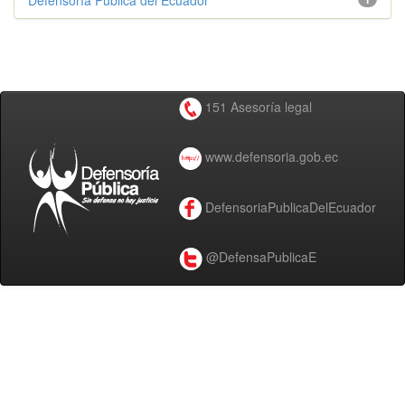
Defensoría Pública del Ecuador
151 Asesoría legal
www.defensoria.gob.ec
DefensoriaPublicaDelEcuador
@DefensaPublicaE