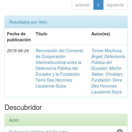
anterior
1
siguiente
Resultados por ítem:
Fecha de
Título
Autor(es)
publicación
2019-06-24
Renovación del Convenio
Torres Machuca,
de Cooperación
Ángel
;
Defensoría
Interinstitucional entre la
Pública del
Defensoría Pública del
Ecuador
;
Martín
Ecuador y la Fundación
Sieber, Christian
;
Terre Des Hommes
Fundación Terre
Lausanne-Suiza
Des Hommes
Lausanne-Suiza
Descubridor
Autor
1