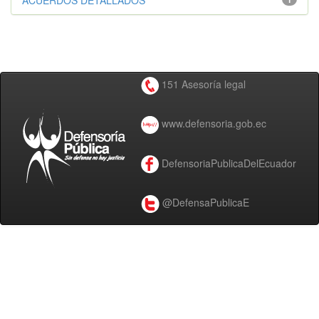
ACUERDOS DETALLADOS
151 Asesoría legal
www.defensoria.gob.ec
DefensoriaPublicaDelEcuador
@DefensaPublicaE