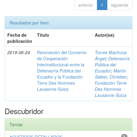
anterior
1
siguiente
Resultados por ítem:
Fecha de
Título
Autor(es)
publicación
2019-06-24
Renovación del Convenio
Torres Machuca,
de Cooperación
Ángel
;
Defensoría
Interinstitucional entre la
Pública del
Defensoría Pública del
Ecuador
;
Martín
Ecuador y la Fundación
Sieber, Christian
;
Terre Des Hommes
Fundación Terre
Lausanne-Suiza
Des Hommes
Lausanne-Suiza
Descubridor
Temas
1