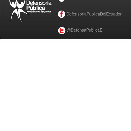
DefensoriaPublicaDelEcuador
@DefensaPublicaE