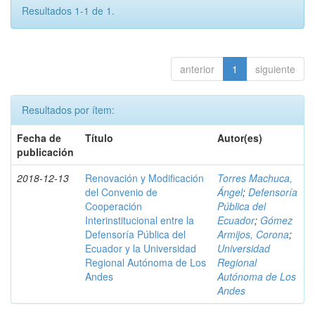
Resultados 1-1 de 1.
anterior
1
siguiente
Resultados por ítem:
Fecha de
Título
Autor(es)
publicación
2018-12-13
Renovación y Modificación
Torres Machuca,
del Convenio de
Ángel
;
Defensoría
Cooperación
Pública del
Interinstitucional entre la
Ecuador
;
Gómez
Defensoría Pública del
Armijos, Corona
;
Ecuador y la Universidad
Universidad
Regional Autónoma de Los
Regional
Andes
Autónoma de Los
Andes