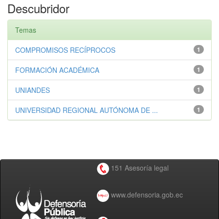
Descubridor
Temas
COMPROMISOS RECÍPROCOS
1
FORMACIÓN ACADÉMICA
1
UNIANDES
1
UNIVERSIDAD REGIONAL AUTÓNOMA DE ...
1
151 Asesoría legal
www.defensoria.gob.ec