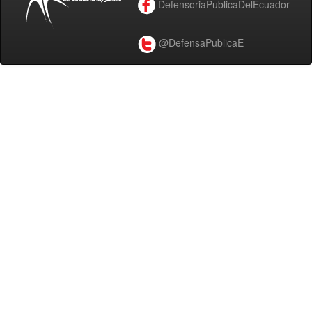
DefensoriaPublicaDelEcuador
@DefensaPublicaE