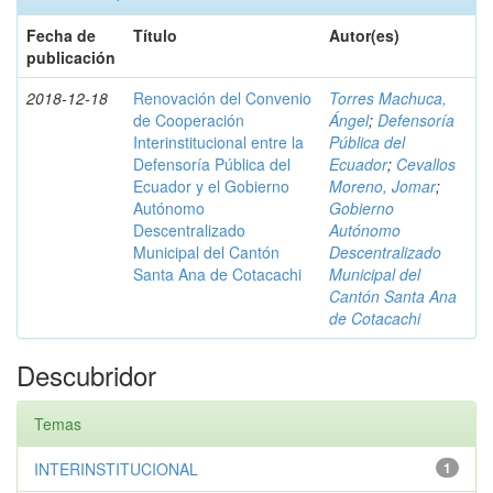
Fecha de
Título
Autor(es)
publicación
2018-12-18
Renovación del Convenio
Torres Machuca,
de Cooperación
Ángel
;
Defensoría
Interinstitucional entre la
Pública del
Defensoría Pública del
Ecuador
;
Cevallos
Ecuador y el Gobierno
Moreno, Jomar
;
Autónomo
Gobierno
Descentralizado
Autónomo
Municipal del Cantón
Descentralizado
Santa Ana de Cotacachi
Municipal del
Cantón Santa Ana
de Cotacachi
Descubridor
Temas
INTERINSTITUCIONAL
1