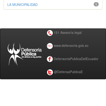
LA MUNICIPALIDAD
1
151 Asesoría legal
www.defensoria.gob.ec
DefensoriaPublicaDelEcuador
@DefensaPublicaE