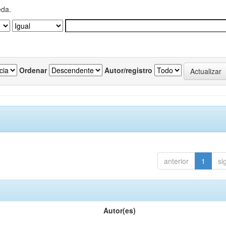
eda.
Ordenar
Autor/registro
anterior
1
si
Autor(es)