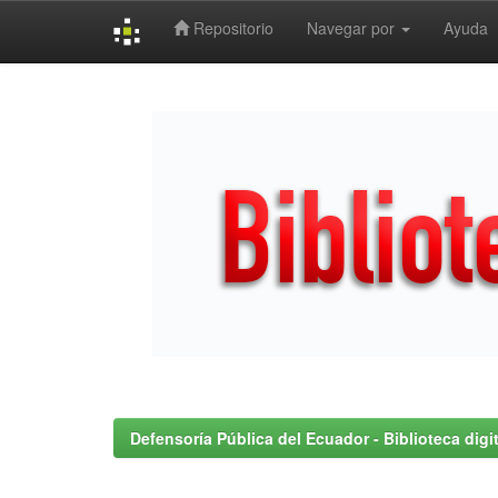
Repositorio
Navegar por
Ayuda
Skip
navigation
Defensoría Pública del Ecuador - Biblioteca digit