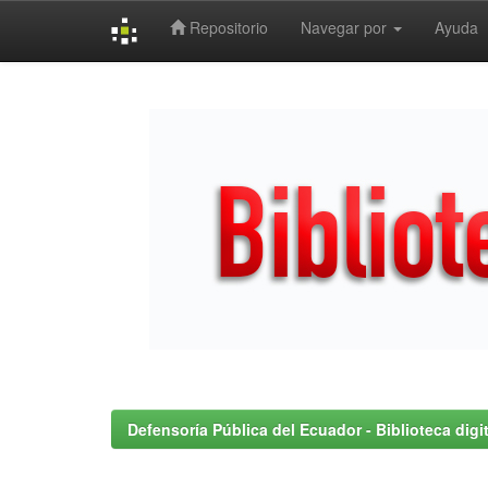
Repositorio
Navegar por
Ayuda
Skip
navigation
Defensoría Pública del Ecuador - Biblioteca digit