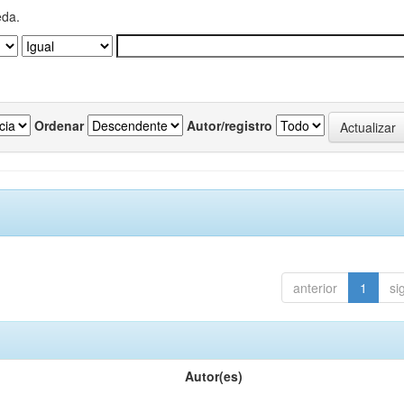
eda.
Ordenar
Autor/registro
anterior
1
si
Autor(es)