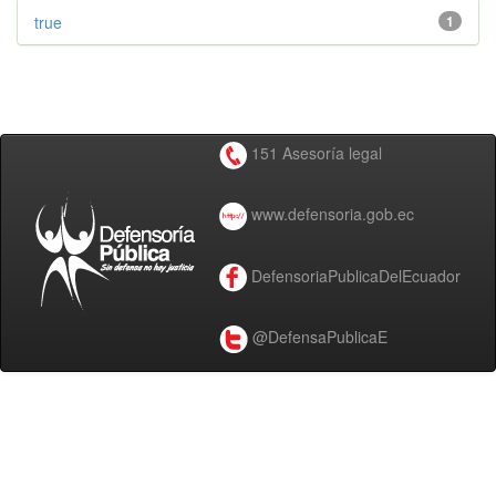
true
1
151 Asesoría legal
www.defensoria.gob.ec
DefensoriaPublicaDelEcuador
@DefensaPublicaE