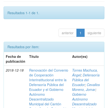
Resultados 1-1 de 1.
anterior
1
siguiente
Resultados por ítem:
Fecha de
Título
Autor(es)
publicación
2018-12-18
Renovación del Convenio
Torres Machuca,
de Cooperación
Ángel
;
Defensoría
Interinstitucional entre la
Pública del
Defensoría Pública del
Ecuador
;
Cevallos
Ecuador y el Gobierno
Moreno, Jomar
;
Autónomo
Gobierno
Descentralizado
Autónomo
Municipal del Cantón
Descentralizado