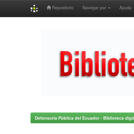
Repositorio
Navegar por
Ayuda
Skip
navigation
Defensoría Pública del Ecuador - Biblioteca digit