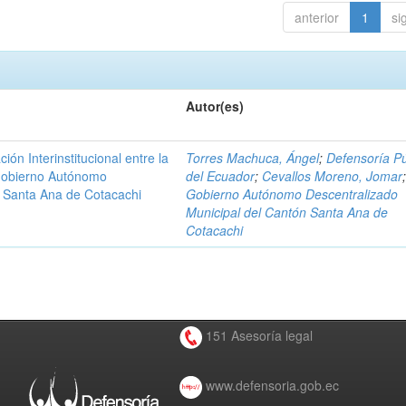
anterior
1
si
Autor(es)
n Interinstitucional entre la
Torres Machuca, Ángel
;
Defensoría Pú
 Gobierno Autónomo
del Ecuador
;
Cevallos Moreno, Jomar
n Santa Ana de Cotacachi
Gobierno Autónomo Descentralizado
Municipal del Cantón Santa Ana de
Cotacachi
151 Asesoría legal
www.defensoria.gob.ec