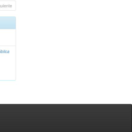
guiente
blica
;