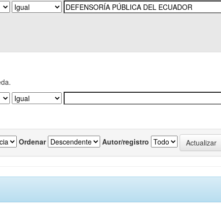
eda.
Ordenar
Autor/registro