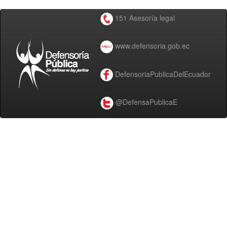
151 Asesoría legal
www.defensoria.gob.ec
DefensoriaPublicaDelEcuador
@DefensaPublicaE