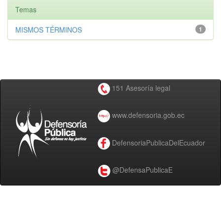
Temas
MISMOS TÉRMINOS
1
151 Asesoría legal
www.defensoria.gob.ec
DefensoriaPublicaDelEcuador
@DefensaPublicaE