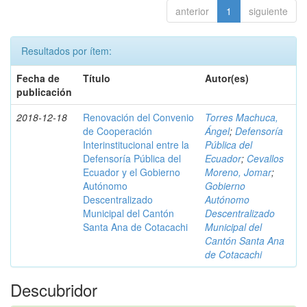
anterior
1
siguiente
Resultados por ítem:
Fecha de
Título
Autor(es)
publicación
2018-12-18
Renovación del Convenio
Torres Machuca,
de Cooperación
Ángel
;
Defensoría
Interinstitucional entre la
Pública del
Defensoría Pública del
Ecuador
;
Cevallos
Ecuador y el Gobierno
Moreno, Jomar
;
Autónomo
Gobierno
Descentralizado
Autónomo
Municipal del Cantón
Descentralizado
Santa Ana de Cotacachi
Municipal del
Cantón Santa Ana
de Cotacachi
Descubridor