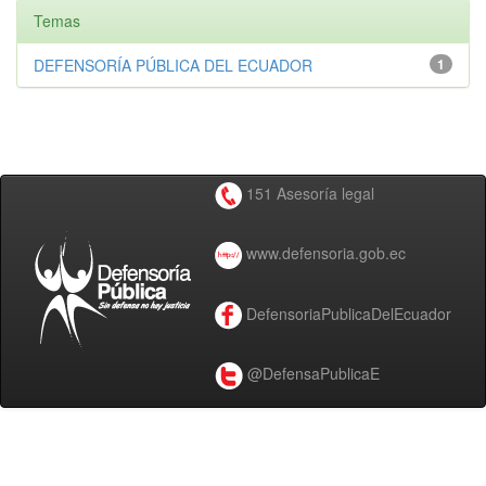
Temas
DEFENSORÍA PÚBLICA DEL ECUADOR
1
151 Asesoría legal
www.defensoria.gob.ec
DefensoriaPublicaDelEcuador
@DefensaPublicaE