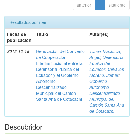
anterior
1
siguiente
Resultados por ítem:
Fecha de
Título
Autor(es)
publicación
2018-12-18
Renovación del Convenio
Torres Machuca,
de Cooperación
Ángel
;
Defensoría
Interinstitucional entre la
Pública del
Defensoría Pública del
Ecuador
;
Cevallos
Ecuador y el Gobierno
Moreno, Jomar
;
Autónomo
Gobierno
Descentralizado
Autónomo
Municipal del Cantón
Descentralizado
Santa Ana de Cotacachi
Municipal del
Cantón Santa Ana
de Cotacachi
Descubridor