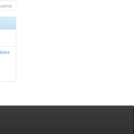
guiente
blica
;