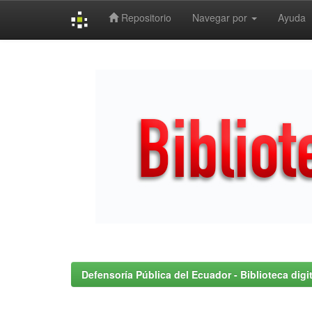
Repositorio
Navegar por
Ayuda
Skip
navigation
Defensoría Pública del Ecuador - Biblioteca digit