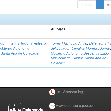
anterior
1
si
Autor(es)
n Interinstitucional entre la
Torres Machuca, Ángel
;
Defensoría Pú
 Gobierno Autónomo
del Ecuador
;
Cevallos Moreno, Jomar
n Santa Ana de Cotacachi
Gobierno Autónomo Descentralizado
Municipal del Cantón Santa Ana de
Cotacachi
151 Asesoría legal
www.defensoria.gob.ec