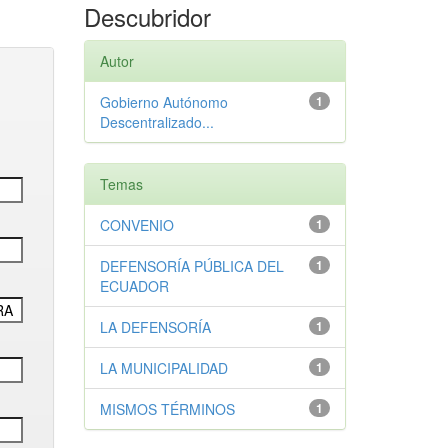
Descubridor
Autor
Gobierno Autónomo
1
Descentralizado...
Temas
CONVENIO
1
DEFENSORÍA PÚBLICA DEL
1
ECUADOR
LA DEFENSORÍA
1
LA MUNICIPALIDAD
1
MISMOS TÉRMINOS
1