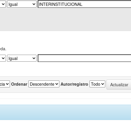
eda.
Ordenar
Autor/registro