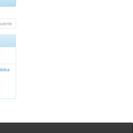
guiente
blica
;