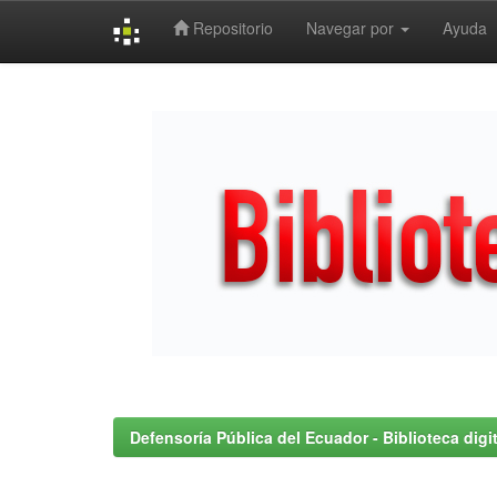
Repositorio
Navegar por
Ayuda
Skip
navigation
Defensoría Pública del Ecuador - Biblioteca digit