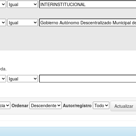
eda.
Ordenar
Autor/registro