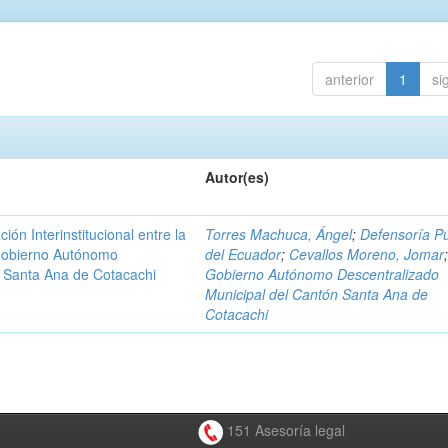
anterior
1
si
Autor(es)
n Interinstitucional entre la
Torres Machuca, Ángel
;
Defensoría Pú
 Gobierno Autónomo
del Ecuador
;
Cevallos Moreno, Jomar
n Santa Ana de Cotacachi
Gobierno Autónomo Descentralizado
Municipal del Cantón Santa Ana de
Cotacachi
151 Asesoría legal