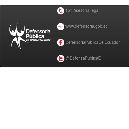
151 Asesoría legal
www.defensoria.gob.ec
DefensoriaPublicaDelEcuador
@DefensaPublicaE