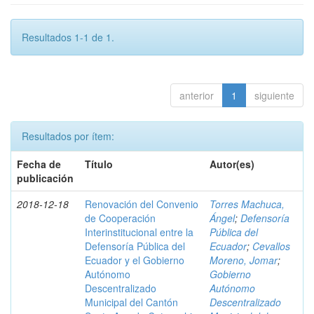
Resultados 1-1 de 1.
anterior
1
siguiente
Resultados por ítem:
Fecha de
Título
Autor(es)
publicación
2018-12-18
Renovación del Convenio
Torres Machuca,
de Cooperación
Ángel
;
Defensoría
Interinstitucional entre la
Pública del
Defensoría Pública del
Ecuador
;
Cevallos
Ecuador y el Gobierno
Moreno, Jomar
;
Autónomo
Gobierno
Descentralizado
Autónomo
Municipal del Cantón
Descentralizado