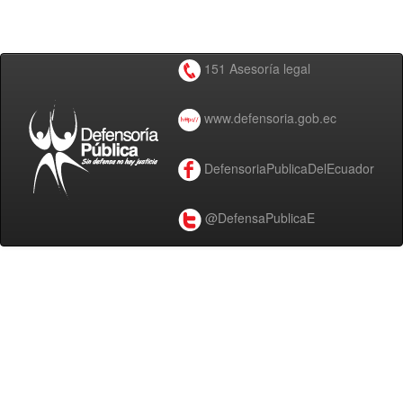
151 Asesoría legal
www.defensoria.gob.ec
DefensoriaPublicaDelEcuador
@DefensaPublicaE