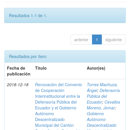
Resultados 1-1 de 1.
anterior
1
siguiente
Resultados por ítem:
Fecha de
Título
Autor(es)
publicación
2018-12-18
Renovación del Convenio
Torres Machuca,
de Cooperación
Ángel
;
Defensoría
Interinstitucional entre la
Pública del
Defensoría Pública del
Ecuador
;
Cevallos
Ecuador y el Gobierno
Moreno, Jomar
;
Autónomo
Gobierno
Descentralizado
Autónomo
Municipal del Cantón
Descentralizado