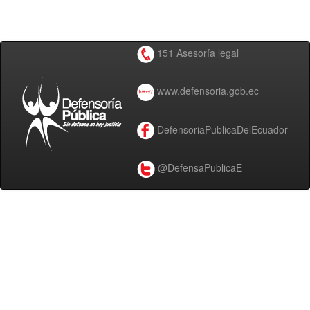
151 Asesoría legal
www.defensoria.gob.ec
DefensoriaPublicaDelEcuador
@DefensaPublicaE