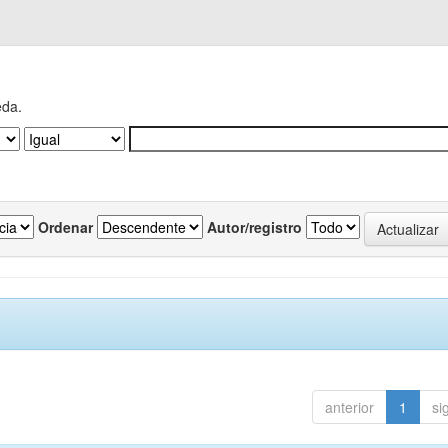
eda.
Ordenar
Autor/registro
anterior
1
si