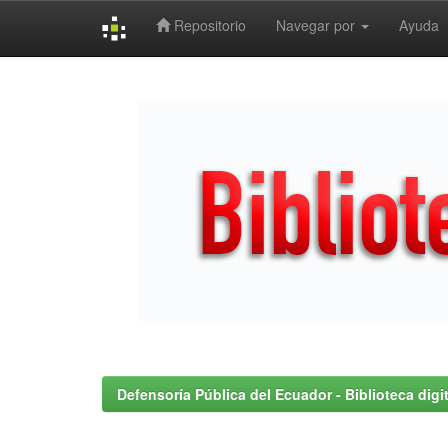
Repositorio
Navegar por
Ayuda
Skip
navigation
Defensoría Pública del Ecuador - Biblioteca digit