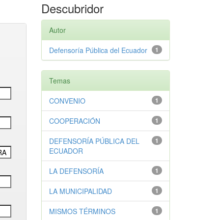
Descubridor
Autor
Defensoría Pública del Ecuador
1
Temas
CONVENIO
1
COOPERACIÓN
1
DEFENSORÍA PÚBLICA DEL
1
ECUADOR
LA DEFENSORÍA
1
LA MUNICIPALIDAD
1
MISMOS TÉRMINOS
1