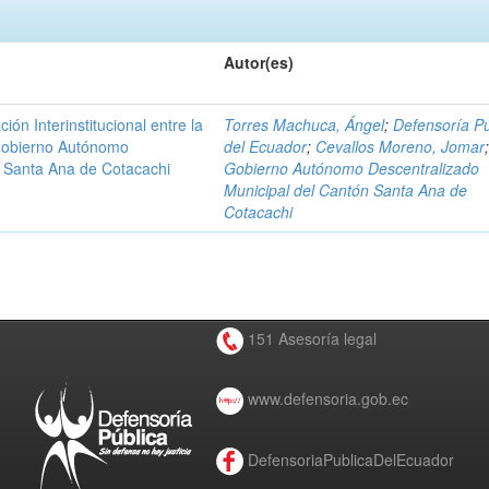
Autor(es)
n Interinstitucional entre la
Torres Machuca, Ángel
;
Defensoría Pú
 Gobierno Autónomo
del Ecuador
;
Cevallos Moreno, Jomar
n Santa Ana de Cotacachi
Gobierno Autónomo Descentralizado
Municipal del Cantón Santa Ana de
Cotacachi
151 Asesoría legal
www.defensoria.gob.ec
DefensoriaPublicaDelEcuador