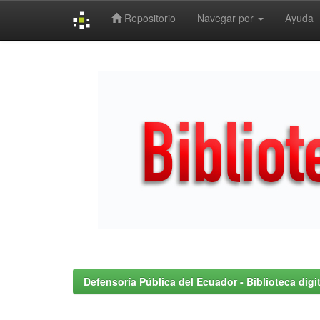
Repositorio
Navegar por
Ayuda
Skip
navigation
Defensoría Pública del Ecuador - Biblioteca digit