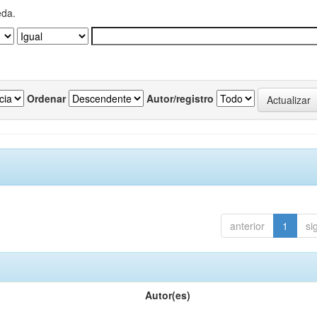
eda.
Ordenar
Autor/registro
anterior
1
si
Autor(es)