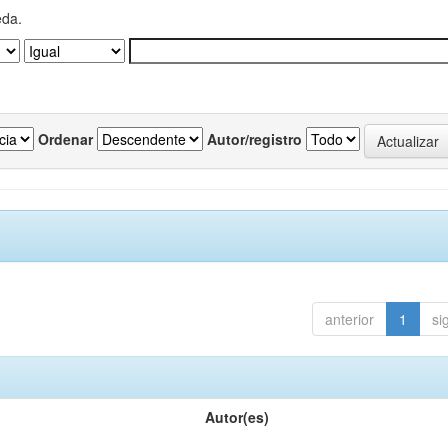
eda.
Ordenar
Autor/registro
anterior
1
si
Autor(es)