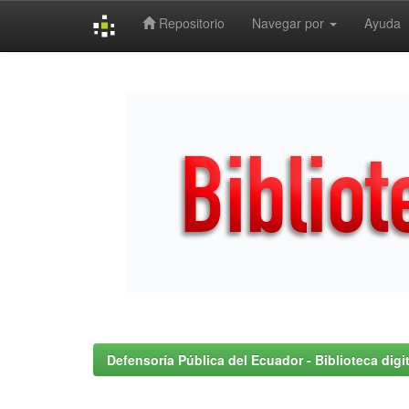
Repositorio
Navegar por
Ayuda
Skip
navigation
Defensoría Pública del Ecuador - Biblioteca digit