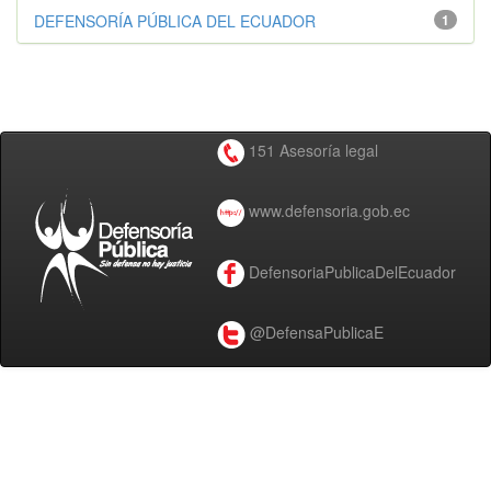
DEFENSORÍA PÚBLICA DEL ECUADOR
1
151 Asesoría legal
www.defensoria.gob.ec
DefensoriaPublicaDelEcuador
@DefensaPublicaE