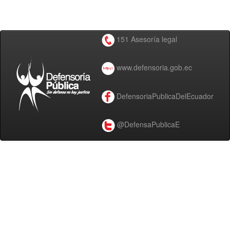
151 Asesoría legal
www.defensoria.gob.ec
DefensoriaPublicaDelEcuador
@DefensaPublicaE