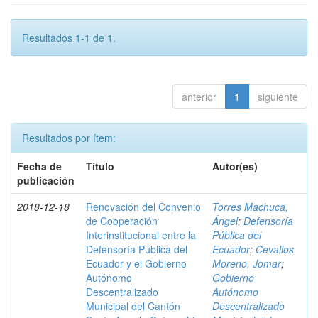
Resultados 1-1 de 1.
anterior
1
siguiente
Resultados por ítem:
Fecha de
Título
Autor(es)
publicación
2018-12-18
Renovación del Convenio
Torres Machuca,
de Cooperación
Ángel
;
Defensoría
Interinstitucional entre la
Pública del
Defensoría Pública del
Ecuador
;
Cevallos
Ecuador y el Gobierno
Moreno, Jomar
;
Autónomo
Gobierno
Descentralizado
Autónomo
Municipal del Cantón
Descentralizado