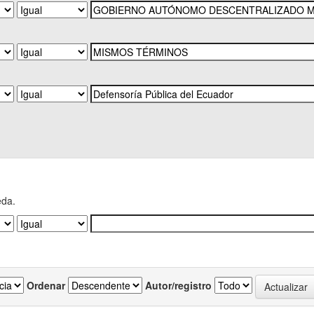
eda.
Ordenar
Autor/registro