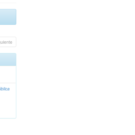
guiente
blica
;