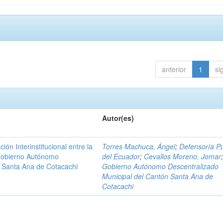
anterior
1
si
Autor(es)
n Interinstitucional entre la
Torres Machuca, Ángel
;
Defensoría Pú
 Gobierno Autónomo
del Ecuador
;
Cevallos Moreno, Jomar
n Santa Ana de Cotacachi
Gobierno Autónomo Descentralizado
Municipal del Cantón Santa Ana de
Cotacachi