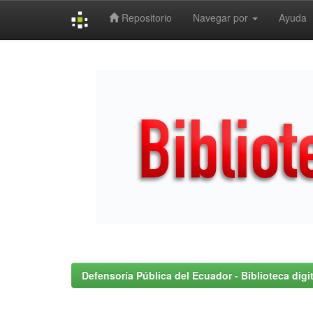
Repositorio
Navegar por
Ayuda
Skip
navigation
Defensoría Pública del Ecuador - Biblioteca digit