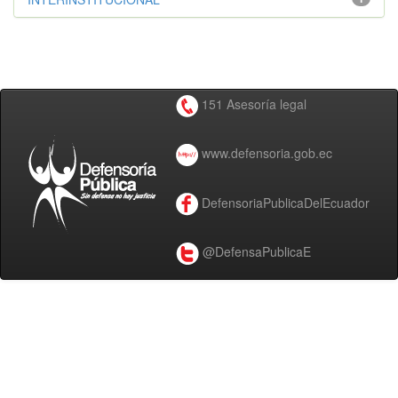
151 Asesoría legal
www.defensoria.gob.ec
DefensoriaPublicaDelEcuador
@DefensaPublicaE