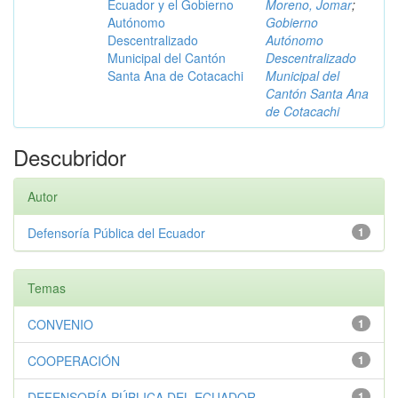
Ecuador y el Gobierno
Moreno, Jomar
;
Autónomo
Gobierno
Descentralizado
Autónomo
Municipal del Cantón
Descentralizado
Santa Ana de Cotacachi
Municipal del
Cantón Santa Ana
de Cotacachi
Descubridor
Autor
Defensoría Pública del Ecuador
1
Temas
CONVENIO
1
COOPERACIÓN
1
DEFENSORÍA PÚBLICA DEL ECUADOR
1