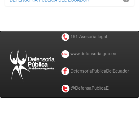
151 Asesoría legal
www.defensoria.gob.ec
DefensoriaPublicaDelEcuador
@DefensaPublicaE