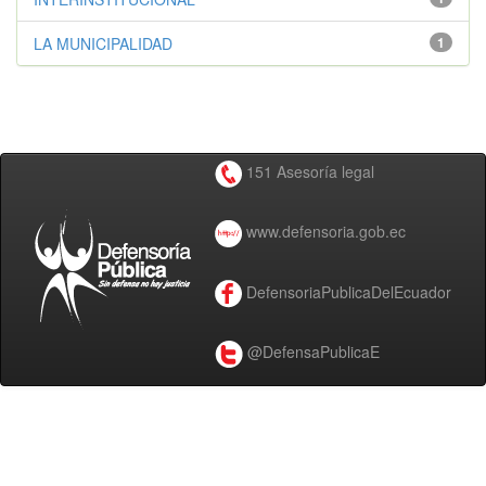
LA MUNICIPALIDAD
1
151 Asesoría legal
www.defensoria.gob.ec
DefensoriaPublicaDelEcuador
@DefensaPublicaE