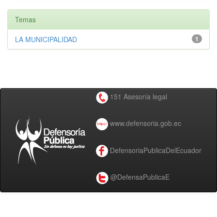
Temas
LA MUNICIPALIDAD
1
151 Asesoría legal
www.defensoria.gob.ec
DefensoriaPublicaDelEcuador
@DefensaPublicaE