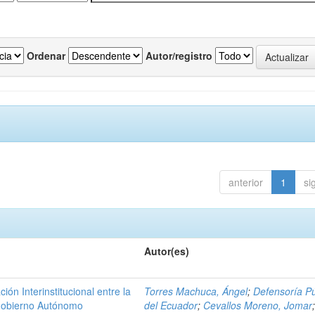
Ordenar
Autor/registro
anterior
1
si
Autor(es)
n Interinstitucional entre la
Torres Machuca, Ángel
;
Defensoría Pú
 Gobierno Autónomo
del Ecuador
;
Cevallos Moreno, Jomar