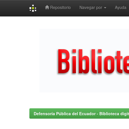
Repositorio
Navegar por
Ayuda
Skip
navigation
Defensoría Pública del Ecuador - Biblioteca digit