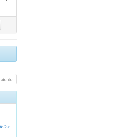
guiente
blica
;