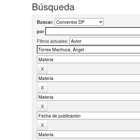
Búsqueda
Buscar:
por
Filtros actuales: