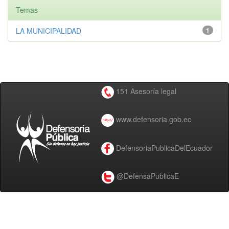
Temas
LA MUNICIPALIDAD
1
151 Asesoría legal
www.defensoria.gob.ec
DefensoriaPublicaDelEcuador
@DefensaPublicaE