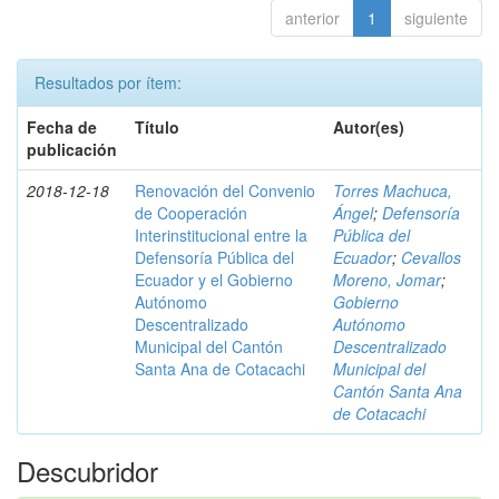
anterior
1
siguiente
Resultados por ítem:
Fecha de
Título
Autor(es)
publicación
2018-12-18
Renovación del Convenio
Torres Machuca,
de Cooperación
Ángel
;
Defensoría
Interinstitucional entre la
Pública del
Defensoría Pública del
Ecuador
;
Cevallos
Ecuador y el Gobierno
Moreno, Jomar
;
Autónomo
Gobierno
Descentralizado
Autónomo
Municipal del Cantón
Descentralizado
Santa Ana de Cotacachi
Municipal del
Cantón Santa Ana
de Cotacachi
Descubridor