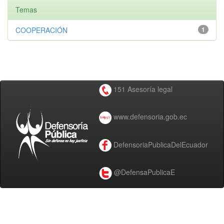
Temas
COOPERACIÓN
1
151 Asesoría legal
www.defensoria.gob.ec
DefensoriaPublicaDelEcuador
@DefensaPublicaE