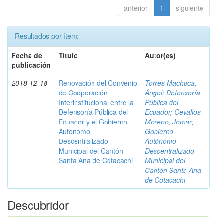
anterior
1
siguiente
Resultados por ítem:
Fecha de
Título
Autor(es)
publicación
2018-12-18
Renovación del Convenio
Torres Machuca,
de Cooperación
Ángel
;
Defensoría
Interinstitucional entre la
Pública del
Defensoría Pública del
Ecuador
;
Cevallos
Ecuador y el Gobierno
Moreno, Jomar
;
Autónomo
Gobierno
Descentralizado
Autónomo
Municipal del Cantón
Descentralizado
Santa Ana de Cotacachi
Municipal del
Cantón Santa Ana
de Cotacachi
Descubridor