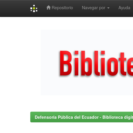
Repositorio
Navegar por
Ayuda
Skip
navigation
Defensoría Pública del Ecuador - Biblioteca digit