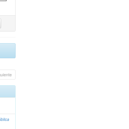
guiente
blica
;