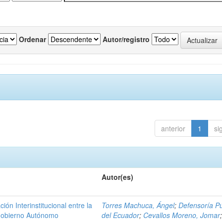
Ordenar
Autor/registro
anterior
1
si
Autor(es)
n Interinstitucional entre la
Torres Machuca, Ángel
;
Defensoría Pú
 Gobierno Autónomo
del Ecuador
;
Cevallos Moreno, Jomar