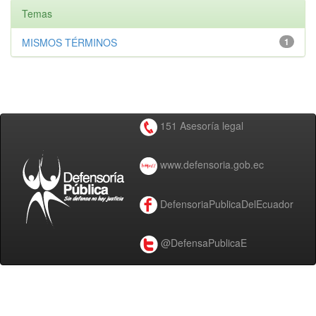
Temas
MISMOS TÉRMINOS
1
151 Asesoría legal
www.defensoria.gob.ec
DefensoriaPublicaDelEcuador
@DefensaPublicaE