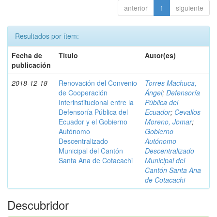
anterior
1
siguiente
Resultados por ítem:
Fecha de
Título
Autor(es)
publicación
2018-12-18
Renovación del Convenio
Torres Machuca,
de Cooperación
Ángel
;
Defensoría
Interinstitucional entre la
Pública del
Defensoría Pública del
Ecuador
;
Cevallos
Ecuador y el Gobierno
Moreno, Jomar
;
Autónomo
Gobierno
Descentralizado
Autónomo
Municipal del Cantón
Descentralizado
Santa Ana de Cotacachi
Municipal del
Cantón Santa Ana
de Cotacachi
Descubridor