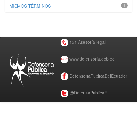
MISMOS TÉRMINOS
1
151 Asesoría legal
www.defensoria.gob.ec
DefensoriaPublicaDelEcuador
@DefensaPublicaE