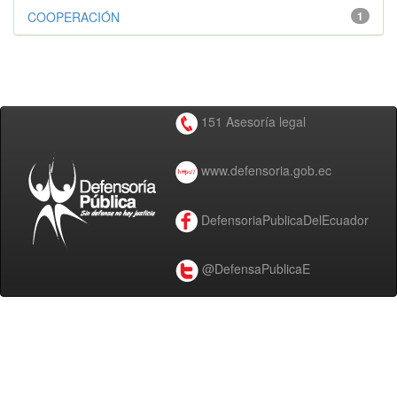
COOPERACIÓN
1
151 Asesoría legal
www.defensoria.gob.ec
DefensoriaPublicaDelEcuador
@DefensaPublicaE