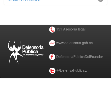
151 Asesoría legal
www.defensoria.gob.ec
DefensoriaPublicaDelEcuador
@DefensaPublicaE