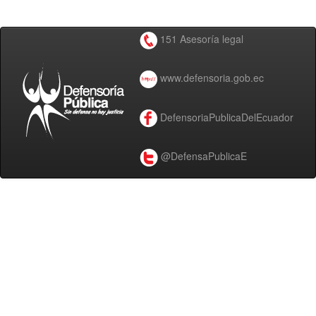
151 Asesoría legal
www.defensoria.gob.ec
DefensoriaPublicaDelEcuador
@DefensaPublicaE