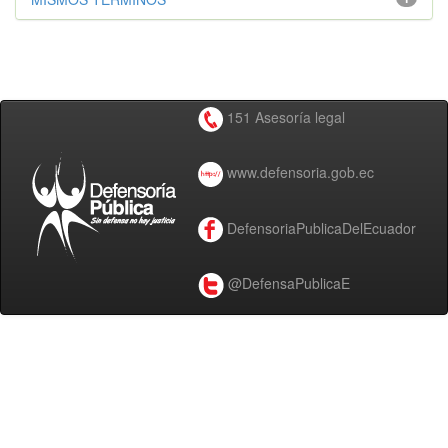
151 Asesoría legal
www.defensoria.gob.ec
DefensoriaPublicaDelEcuador
@DefensaPublicaE