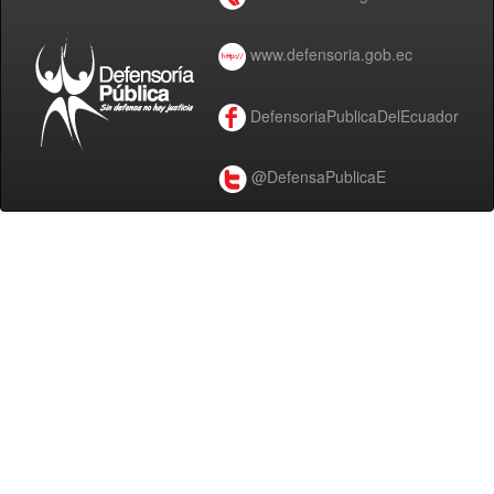
www.defensoria.gob.ec
DefensoriaPublicaDelEcuador
@DefensaPublicaE