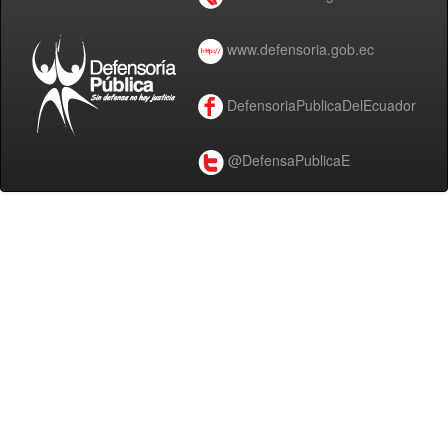
www.defensoria.gob.ec
DefensoriaPublicaDelEcuador
@DefensaPublicaE