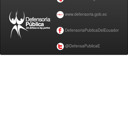
www.defensoria.gob.ec
DefensoriaPublicaDelEcuador
@DefensaPublicaE