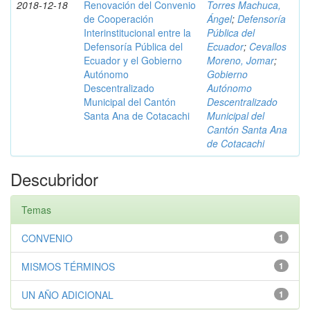
2018-12-18
Renovación del Convenio
Torres Machuca,
de Cooperación
Ángel
;
Defensoría
Interinstitucional entre la
Pública del
Defensoría Pública del
Ecuador
;
Cevallos
Ecuador y el Gobierno
Moreno, Jomar
;
Autónomo
Gobierno
Descentralizado
Autónomo
Municipal del Cantón
Descentralizado
Santa Ana de Cotacachi
Municipal del
Cantón Santa Ana
de Cotacachi
Descubridor
Temas
CONVENIO
1
MISMOS TÉRMINOS
1
UN AÑO ADICIONAL
1