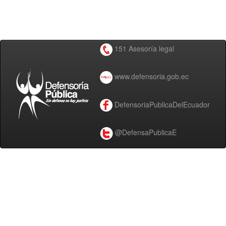
151 Asesoría legal
www.defensoria.gob.ec
DefensoriaPublicaDelEcuador
@DefensaPublicaE