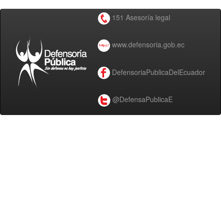
151 Asesoría legal
www.defensoria.gob.ec
DefensoriaPublicaDelEcuador
@DefensaPublicaE