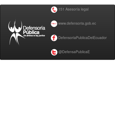
151 Asesoría legal
www.defensoria.gob.ec
DefensoriaPublicaDelEcuador
@DefensaPublicaE