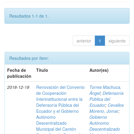
Resultados 1-1 de 1.
anterior
1
siguiente
Resultados por ítem:
Fecha de
Título
Autor(es)
publicación
2018-12-18
Renovación del Convenio
Torres Machuca,
de Cooperación
Ángel
;
Defensoría
Interinstitucional entre la
Pública del
Defensoría Pública del
Ecuador
;
Cevallos
Ecuador y el Gobierno
Moreno, Jomar
;
Autónomo
Gobierno
Descentralizado
Autónomo
Municipal del Cantón
Descentralizado