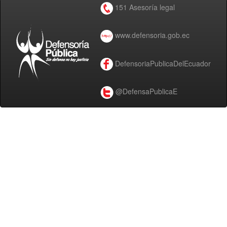
151 Asesoría legal
www.defensoria.gob.ec
DefensoriaPublicaDelEcuador
@DefensaPublicaE