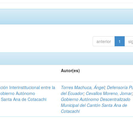
anterior
1
si
Autor(es)
n Interinstitucional entre la
Torres Machuca, Ángel
;
Defensoría Pú
 Gobierno Autónomo
del Ecuador
;
Cevallos Moreno, Jomar
n Santa Ana de Cotacachi
Gobierno Autónomo Descentralizado
Municipal del Cantón Santa Ana de
Cotacachi