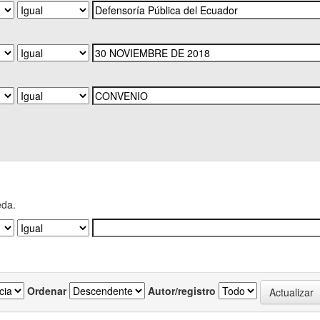
eda.
Ordenar
Autor/registro