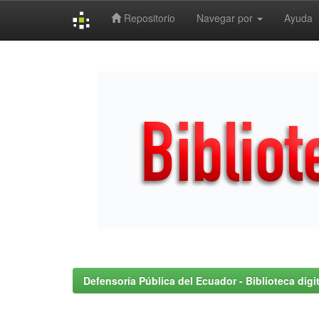
Repositorio
Navegar por
Ayuda
Skip
navigation
Defensoría Pública del Ecuador - Biblioteca digit