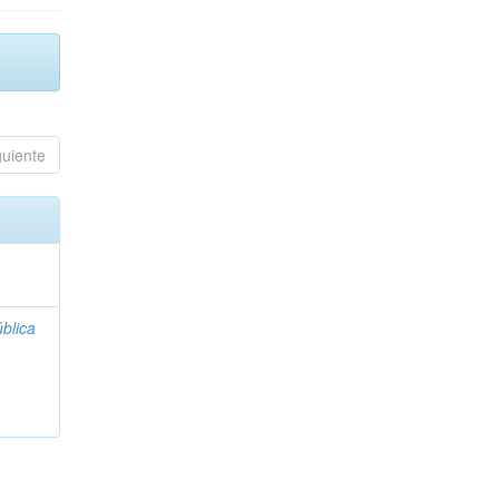
guiente
blica
;