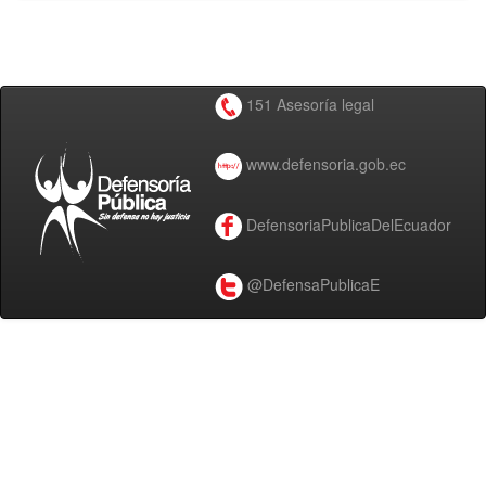
151 Asesoría legal
www.defensoria.gob.ec
DefensoriaPublicaDelEcuador
@DefensaPublicaE