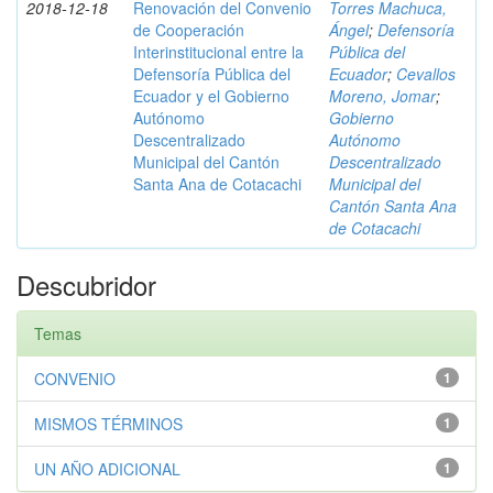
2018-12-18
Renovación del Convenio
Torres Machuca,
de Cooperación
Ángel
;
Defensoría
Interinstitucional entre la
Pública del
Defensoría Pública del
Ecuador
;
Cevallos
Ecuador y el Gobierno
Moreno, Jomar
;
Autónomo
Gobierno
Descentralizado
Autónomo
Municipal del Cantón
Descentralizado
Santa Ana de Cotacachi
Municipal del
Cantón Santa Ana
de Cotacachi
Descubridor
Temas
CONVENIO
1
MISMOS TÉRMINOS
1
UN AÑO ADICIONAL
1