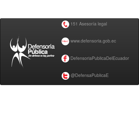
151 Asesoría legal
www.defensoria.gob.ec
DefensoriaPublicaDelEcuador
@DefensaPublicaE