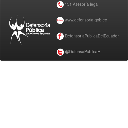
151 Asesoría legal
www.defensoria.gob.ec
DefensoriaPublicaDelEcuador
@DefensaPublicaE