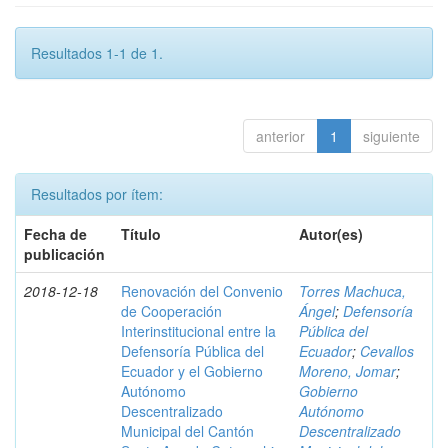
Resultados 1-1 de 1.
anterior
1
siguiente
Resultados por ítem:
Fecha de
Título
Autor(es)
publicación
2018-12-18
Renovación del Convenio
Torres Machuca,
de Cooperación
Ángel
;
Defensoría
Interinstitucional entre la
Pública del
Defensoría Pública del
Ecuador
;
Cevallos
Ecuador y el Gobierno
Moreno, Jomar
;
Autónomo
Gobierno
Descentralizado
Autónomo
Municipal del Cantón
Descentralizado