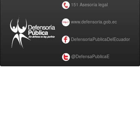
151 Asesoría legal
www.defensoria.gob.ec
DefensoriaPublicaDelEcuador
@DefensaPublicaE