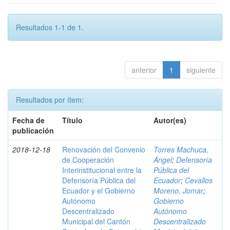
Resultados 1-1 de 1.
anterior
1
siguiente
Resultados por ítem:
Fecha de
Título
Autor(es)
publicación
2018-12-18
Renovación del Convenio
Torres Machuca,
de Cooperación
Ángel
;
Defensoría
Interinstitucional entre la
Pública del
Defensoría Pública del
Ecuador
;
Cevallos
Ecuador y el Gobierno
Moreno, Jomar
;
Autónomo
Gobierno
Descentralizado
Autónomo
Municipal del Cantón
Descentralizado